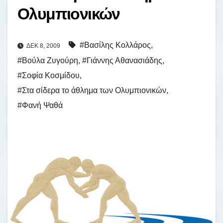
Ολυμπιονικών
#Βασίλης Κολλάρος
,
ΔΕΚ 8, 2009
#Βούλα Ζυγούρη
,
#Γιάννης Αθανασιάδης
,
#Σοφία Κοσμίδου
,
#Στα σίδερα το άθλημα των Ολυμπιονικών
,
#Φανή Ψαθά