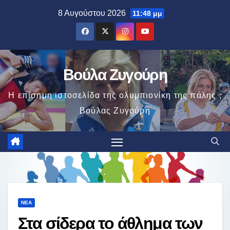
Μετάβαση
8 Αυγούστου 2026
11:48 μμ
στο
περιεχόμενο
Βούλα Ζυγούρη
Η επίσημη ιστοσελίδα της ολυμπιονίκη της πάλης ,
Βούλας Ζυγούρη
ΝΈΑ
Στα σίδερα το άθλημα των