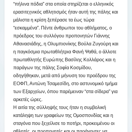
“πήλινα πόδια” στα οποία στηρίζεται ο ελληνικός
ερασιτεχνικός αθλητισμός ήταν αυτή της πάλης και
μάλιστα η κρίση ξεπέρασε τα έως τώρα
“εσκαμμένα”. Πέντε άνθρωποι του αθλήματος, ο
πρόεδρος του συλλόγου προπονητών Γιάννης
Αθανασιάδης, η Ολυμπιονίκης Βούλα Ζυγούρη και
η παγκόσμια πρωταθλήτρια Φανή Ψαθά, ο άλλοτε
πρωταθλητής Ευρώπης Βασίλης Κολλάρος και η
παράγων της πάλης Σοφία Κοσμίδου,
οδηγήθηκαν, μετά από μήνυση του προέδρου της
ΕΟΦΠ, Αντώνη Τσαμεσίδη, στο αστυνομικό τμήμα
των Εξαρχείων, όπου παρέμειναν “στα σίδερα” για
αρκετές ώρες.
Η αιτία της σύλληψής τους ήταν η συμβολική
κατάληψη των γραφείων της Ομοσπονδίας και η
σταγόνα που ξεχείλισε το ποτήρι, προκειμένου οι
αθλητές, οι προπονητές και οι παράγοντες να