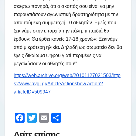
σκεφτώ πονηρά, ότι ο σκοπός σου είναι να μην
παρουσιάσουν αγωνιστική δραστηριότητα με την
απαιτούμενη συμμετοχή 10 αθλητών. Εμείς που
ξεκινάμε στην επαρχία την πάλη, τι παιδιά θα
έρθουν; Θα έρθει κανείς 17-18 χρονών; Ξεκινάμε
από μικρότερη ηλικία. Δηλαδή ως σωματείο δεν θα
έχεις δικαίωμα ψήφου γιατί περιμένεις να
μεγαλώσουν οι αθλητές σου!”
https://web.archive.org/web/20101127021503/http
s://www.avgi.gr/ArticleActionshow.action?
articleID=509947
F
T
E
Μ
a
wi
m
οι
Δείτε επίσης