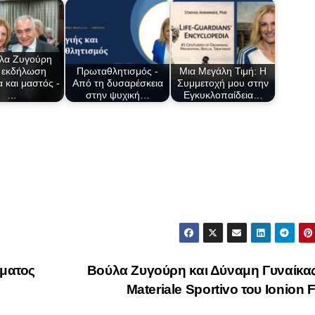
λα Ζυγούρη
 εκδήλωση
Πρωταθλητισμός -
Μια Μεγάλη Τιμή: Η
α και μαστός -
Από τη δυσαρέσκεια
Συμμετοχή μου στην
…
στην ψυχική…
Εγκυκλοπαίδεια…
ματος
Βούλα Ζυγούρη και Δύναμη Γυναίκα
Materiale Sportivo του Ionion