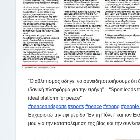
“Ο αθλητισμός οδηγεί να συνειδητοποιήσουμε ότι 
ιδανική πλατφόρμα για την ειρήνη” – “Sport leads to 
ideal platform for peace”
#peaceandsports
#sports
#peace
#strong
#peopl
Ευχαριστώ την εφημερίδα “Εν τη Πόλει” και τον Εκ
μου για την καταπολέμηση της βίας και την συνέντ