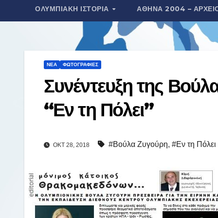
ΟΛΥΜΠΙΑΚΉ ΙΣΤΟΡΊΑ
ΑΘΉΝΑ 2004 – ΑΡΧΕΊ
τ
ε
ί
τ
ΝΈΑ
ΦΩΤΟΓΡΑΦΊΕΣ
ε
Συνέντευξη της Βούλ
“Εν τη Πόλει”
#Βούλα Ζυγούρη
,
#Εν τη Πόλει
ΟΚΤ 28, 2018