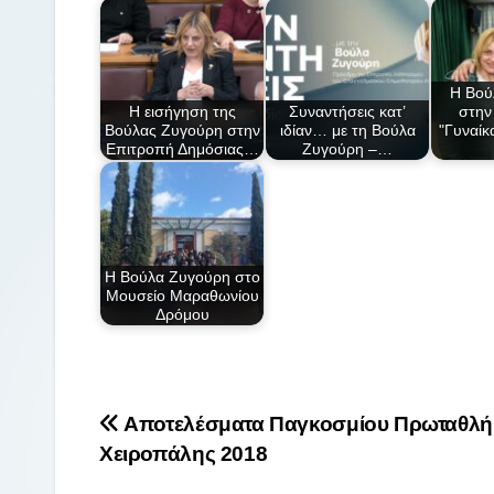
e
er
α
b
σ
o
τε
Η Βού
Η εισήγηση της
Συναντήσεις κατ’
στην
o
ίτ
Βούλας Ζυγούρη στην
ιδίαν… με τη Βούλα
"Γυναίκ
k
ε
Επιτροπή Δημόσιας…
Ζυγούρη –…
Η Βούλα Ζυγούρη στο
Μουσείο Μαραθωνίου
Δρόμου
Πλοήγηση
Αποτελέσματα Παγκοσμίου Πρωταθλή
Χειροπάλης 2018
άρθρων