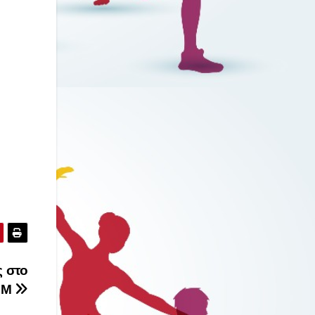
ς στο
 FM