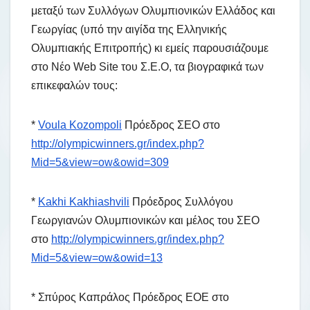
μεταξύ των Συλλόγων Ολυμπιονικών Ελλάδος και
Γεωργίας (υπό την αιγίδα της Ελληνικής
Ολυμπιακής Επιτροπής) κι εμείς παρουσιάζουμε
στο Νέο Web Site του Σ.Ε.Ο, τα βιογραφικά των
επικεφαλών τους:
*
Voula Kozompoli
Πρόεδρος ΣΕΟ στο
http://olympicwinners.gr/index.php?
Mid=5&view=ow&owid=309
*
Kakhi Kakhiashvili
Πρόεδρος Συλλόγου
Γεωργιανών Ολυμπιονικών και μέλος του ΣΕΟ
στο
http://olympicwinners.gr/index.php?
Mid=5&view=ow&owid=13
* Σπύρος Καπράλος Πρόεδρος ΕΟΕ στο