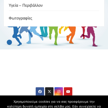
Υγεία – Περιβάλλον
Φωτογραφίες
Βούλα Ζυγούρη
Η επίσημη ιστοσελίδα της ολυμπιονίκη της πάλης , Βούλας
Ζυγούρη
Χρησιμοποιούμε cookies για να σας προσφέρουμε την
καλύτερη δυνατή εμπειρία στη σελίδα μας. Εάν συνεχίσετε να