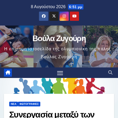
Μετάβαση
8 Αυγούστου 2026
6:51 μμ
στο
περιεχόμενο
Βούλα Ζυγούρη
Η επίσημη ιστοσελίδα της ολυμπιονίκη της πάλης ,
Βούλας Ζυγούρη
ΝΈΑ
ΦΩΤΟΓΡΑΦΊΕΣ
Συνεργασία μεταξύ των