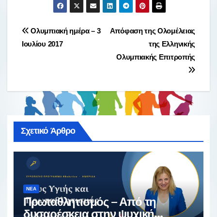
Πλοήγηση
Ολυμπιακή ημέρα – 3
Απόφαση της Ολομέλειας
Ιουλίου 2017
της Ελληνικής
άρθρων
Ολυμπιακής Επιτροπής
Σχετικό Άρθρο
ΝΈΑ
Πρωταθλητισμός – Από τη
δυσαρέσκεια στην ψυχική