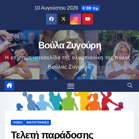
Μετάβαση
10 Αυγούστου 2026
4:08 πμ
στο
περιεχόμενο
Βούλα Ζυγούρη
Η επίσημη ιστοσελίδα της ολυμπιονίκη της πάλης ,
Βούλας Ζυγούρη
VIDEO
ΦΩΤΟΓΡΑΦΊΕΣ
Τελετή παράδοσης