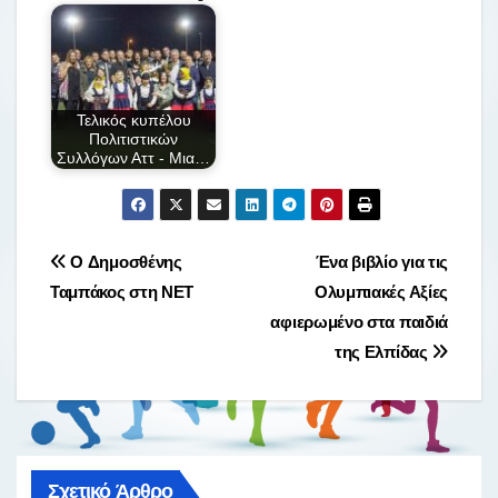
e
er
α
b
σ
o
τε
Τελικός κυπέλου
o
ίτ
Πολιτιστικών
Συλλόγων Αττ - Μια…
k
ε
Πλοήγηση
O Δημοσθένης
Ένα βιβλίο για τις
Ταμπάκος στη ΝΕΤ
Ολυμπιακές Αξίες
άρθρων
αφιερωμένο στα παιδιά
της Ελπίδας
Σχετικό Άρθρο