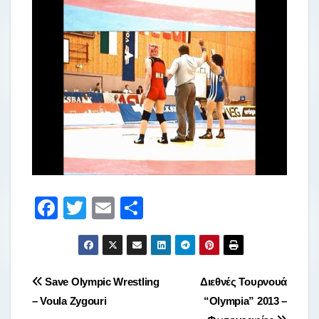
F
T
E
Μ
a
wi
m
οι
c
tt
ail
ρ
e
er
α
Πλοήγηση
Save Olympic Wrestling
Διεθνές Τουρνουά
b
σ
– Voula Zygouri
“Olympia” 2013 –
άρθρων