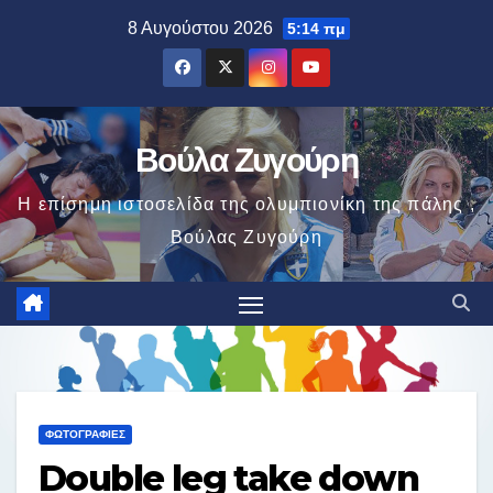
Μετάβαση
8 Αυγούστου 2026
5:14 πμ
στο
περιεχόμενο
Βούλα Ζυγούρη
Η επίσημη ιστοσελίδα της ολυμπιονίκη της πάλης ,
Βούλας Ζυγούρη
ΦΩΤΟΓΡΑΦΊΕΣ
Double leg take down