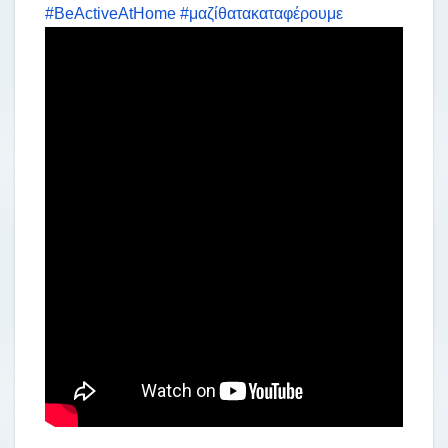
#BeActiveAtHome
#μαζίθατακαταφέρουμε