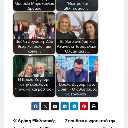
o
ίτ
Μουσείο Μαραθωνίου
"Θέατρο και
Δρόμου
αθλητισμός -…
k
ε
Βούλα Ζυγούρη: Δύο
Βούλα Ζυγούρη και
θεσμικοί ρόλοι, μία
Αθανασία Τσουμελέκα:
κοινή…
"Ολυμπιακές…
Η Βούλα Ζυγούρη
στην εκδήλωση
Βούλα Ζυγούρη στο
"Γυναίκα και μαστός -
Open: «Ο αθλητισμός
…
ως εργαλείο…
Πλοήγηση
Δράση Εθελοντικής
Σπουδαία κίνηση από την