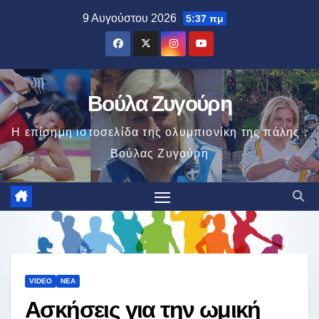
Μετάβαση
9 Αυγούστου 2026
5:37 πμ
στο
περιεχόμενο
Βούλα Ζυγούρη
Η επίσημη ιστοσελίδα της ολυμπιονίκη της πάλης ,
Βούλας Ζυγούρη
VIDEO
ΝΈΑ
Ασκήσεις για την ωμική