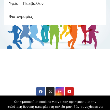
Υγεία – Περιβάλλον
Φωτογραφίες
Βούλα Ζυγούρη
Η επίσημη ιστοσελίδα της ολυμπιονίκη της πάλης , Βούλας
Ζυγούρη
Χρησιμοποιούμε cookies για να σας προσφέρουμε την
καλύτερη δυνατή εμπειρία στη σελίδα μας. Εάν συνεχίσετε να