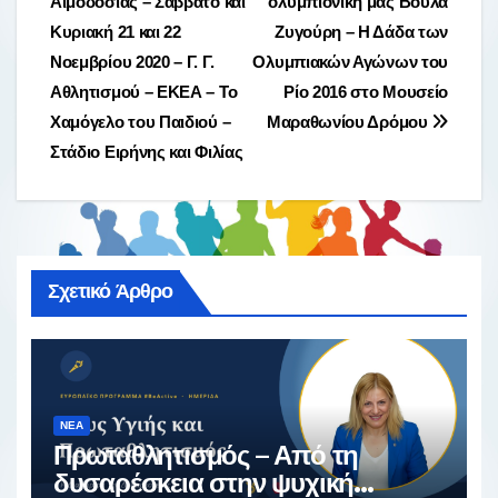
Αιμοδοσίας – Σάββατο και
ολυμπιονίκη μας Βούλα
άρθρων
Κυριακή 21 και 22
Ζυγούρη – Η Δάδα των
Νοεμβρίου 2020 – Γ. Γ.
Ολυμπιακών Αγώνων του
Αθλητισμού – ΕΚΕΑ – Το
Ρίο 2016 στο Μουσείο
Χαμόγελο του Παιδιού –
Μαραθωνίου Δρόμου
Στάδιο Ειρήνης και Φιλίας
Σχετικό Άρθρο
ΝΈΑ
Πρωταθλητισμός – Από τη
δυσαρέσκεια στην ψυχική