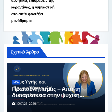
αρνητικές επιδράσεις της
καραντίνας, η γυμναστική
στο σπίτι φαντάζει
μονόδρομος.
Σχετικό Άρθρο
ΝΈΑ
Πρωταθλητισμός – Από τη
δυσαρέσκεια στην ψυχική
ανθεκτικότητα
ΙΟΎΛ 23, 2026