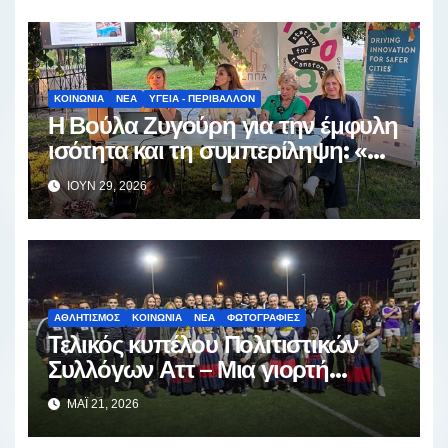
ΚΟΙΝΩΝΊΑ
ΝΈΑ
ΥΓΕΊΑ - ΠΕΡΙΒΆΛΛΟΝ
Η Βούλα Ζυγούρη για την έμφυλη
ισότητα και τη συμπερίληψη: «Ο
πραγματικός αγώνας αρχίζει μετά
ΙΟΎΝ 29, 2026
την αφετηρία»
ΑΘΛΗΤΙΣΜΌΣ
ΚΟΙΝΩΝΊΑ
ΝΈΑ
ΦΩΤΟΓΡΑΦΊΕΣ
Τελικός κυπέλου Πολιτιστικών
Συλλόγων Αττ – Μια γιορτή
αθλητισμού και παράδοσης
ΜΆΙ 21, 2026