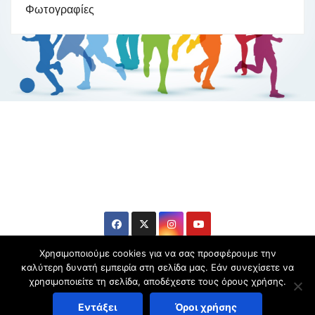
Φωτογραφίες
Βούλα Ζυγούρη
Η επίσημη ιστοσελίδα της ολυμπιονίκη της πάλης , Βούλας
Ζυγούρη
Χρησιμοποιούμε cookies για να σας προσφέρουμε την
καλύτερη δυνατή εμπειρία στη σελίδα μας. Εάν συνεχίσετε να
χρησιμοποιείτε τη σελίδα, αποδέχεστε τους όρους χρήσης.
Copyright © 2006-2026 Βούλα Ζυγούρη - All rights reserved | Theme by
Εντάξει
Όροι χρήσης
Panagiotis Zigouris
|
.