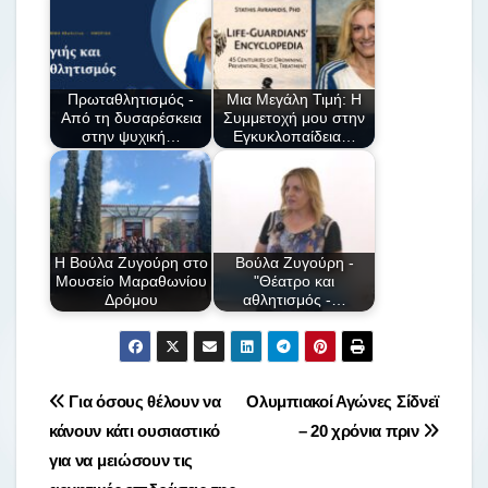
Πρωταθλητισμός -
Μια Μεγάλη Τιμή: Η
Από τη δυσαρέσκεια
Συμμετοχή μου στην
στην ψυχική…
Εγκυκλοπαίδεια…
Η Βούλα Ζυγούρη στο
Βούλα Ζυγούρη -
Μουσείο Μαραθωνίου
"Θέατρο και
Δρόμου
αθλητισμός -…
Πλοήγηση
Για όσους θέλουν να
Ολυμπιακοί Αγώνες Σίδνεϊ
κάνουν κάτι ουσιαστικό
– 20 χρόνια πριν
άρθρων
για να μειώσουν τις