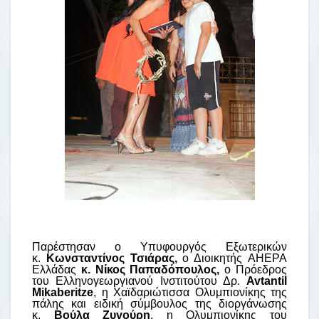
Παρέστησαν ο Υπυφουργός Εξωτερικών
κ.
Κωνσταντίνος Τσιάρας,
ο Διοικητής AHEPA
Ελλάδας
κ. Νίκος Παπαδόπουλος,
o Πρόεδρος
του Ελληνογεωργιανού Ινστιτούτου Δρ.
Avtantil
Mikaberitze
, η Χαϊδαριώτισσα Ολυμπιονίκης της
πάλης και ειδική σύμβουλος της διοργάνωσης
κ.
Βούλα Ζυγούρη
, η Ολυμπιονίκης του