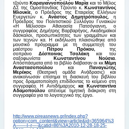
τζούντο
Καραγιαννοπούλου Μαρία
και το Μέλος
ΔΣ της Ομοσπονδίας Τζούντο κ.
Κωνσταντίνος
Μλουκίε
, ο Πρόεδρος της Εταιρείας Ελλήνων
Ευεργετών κ.
Ανάστος Δημητρόπουλος
, η
Πρόεδρος του Πολιτιστικού Συλλόγου Γυναικών
«Η Μέλισσα» Αθανασία Πατσόγιαννη, ο
συγγραφέας Δημήτρης Βαρβαρήγος, Ακαδημαϊκοί
δάσκαλοι, προσωπικότητες των γραμμάτων και
των τεχνών κα.
Η εκδήλωση πλαισιώθηκε από
μουσικό πρόγραμμα με τη συμμετοχή του
μαέστρου
Πέτρου Πρόκου,
της
σοπράνο
Δέσποινας Τσολάκη
και του
σαξοφωνίστα
Κωνσταντίνου Νούσια
.
Απόσπάσματα από το βιβλίο διάβασαν οι κκ
Μέμη
Αναστασοπούλου
και
Παναγιώτης
Μερέκος
(Θεατρική ομάδα Ανάδρασις) και
ανακοίνωσαν επίσημα τη διασκευή του βιβλίου
προς δραματοποίηση επιδίδοντας το κείμενο στη
συγγραφέα. Η Αντιδήμαρχος
κα Κωνσταντίνα
Αδαμοπούλου
απένειμε τιμητική διάκριση στη
συγγραφέα για το λογοτεχνικό της έργο.
http://www.pireasnews.gr/index.php?
option=com_content&view=article&id=365964%3
A——-l–r—-&catid=86%3A2010-12-28-18-25-