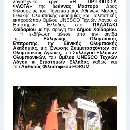
λογοτεχνικό έργο
«Η ΠΡΙΓΚΙΠΙΣΣΑ
ΦΛΟΓΑ»
της
Ιωάννας Μάστορα
, Δρος
Φιλοσοφίας του Πανεπιστημίου Αθηνών, Μέλους
Εθνικής Ολυμπιακής Ακαδημίας και Πολιτιστικής
εκπροσώπου Ομίλου UNESCO Τεχνών Λόγου κι
Επιστημών Ελλάδας στο
ΠΑΛΑΤΑΚΙ
Χαϊδαρίου
με την αρωγή του
Δήμου Χαϊδαρίου.
Η εκδήλωση τέλεσε υπό την αιγίδα
της
Ελληνικής Ολυμπιακής
Επιτροπής,
της
Εθνικής Ολυμπιακής
Ακαδημίας
, της
Ένωσης Συμμετασχόντων σε
Ολυμπιακούς Αγώνες,
του
Συλλόγου Ελλήνων
Ολυμπιονικών,
του
Ομίλου UNESCO Τεχνών
Λόγου κι Επιστημών Ελλάδας
καθώς και
του
Διεθνούς Φιλοσοφικού FORUM
.