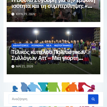
ισότητα και τη συμπερίληψη: «Ο
πραγματικός αγώνας αρχίζει μετά
ΙΟΎΝ 29, 2026
την αφετηρία»
ΑΘΛΗΤΙΣΜΌΣ
ΚΟΙΝΩΝΊΑ
ΝΈΑ
ΦΩΤΟΓΡΑΦΊΕΣ
Τελικός κυπέλου Πολιτιστικών
Συλλόγων Αττ – Μια γιορτή
αθλητισμού και παράδοσης
ΜΆΙ 21, 2026