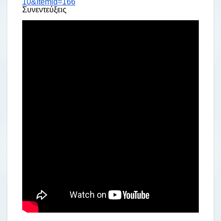
10&Itemid=166
Συνεντεύξεις