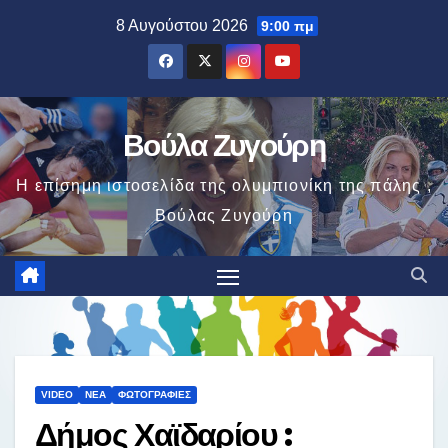
Μετάβαση
8 Αυγούστου 2026
9:00 πμ
στο
περιεχόμενο
Βούλα Ζυγούρη
Η επίσημη ιστοσελίδα της ολυμπιονίκη της πάλης ,
Βούλας Ζυγούρη
VIDEO
ΝΈΑ
ΦΩΤΟΓΡΑΦΊΕΣ
Δήμος Χαϊδαρίου :