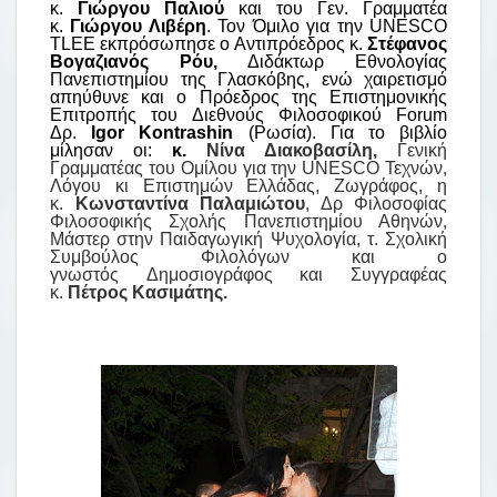
κ.
Γιώργου Παλιού
και του Γεν. Γραμματέα
κ.
Γιώργου Λιβέρη
. Τον Όμιλο για την UNESCO
TLEE εκπρόσωπησε ο Αντιπρόεδρος κ.
Στέφανος
Βογαζιανός Ρόυ,
Διδάκτωρ Εθνολογίας
Πανεπιστημίου της Γλασκόβης, ενώ χαιρετισμό
απηύθυνε και ο Πρόεδρος της Επιστημονικής
Επιτροπής του Διεθνούς Φιλοσοφικού Forum
Δρ.
Igor Kontrashin
(Ρωσία). Για το βιβλίο
μίλησαν οι:
κ.
Νίνα Διακοβασίλη,
Γενική
Γραμματέας του Ομίλου για την UNESCO Τεχνών,
Λόγου κι Επιστημών Ελλάδας, Ζωγράφος, η
κ.
Κωνσταντίνα Παλαμιώτου
, Δρ Φιλοσοφίας
Φιλοσοφικής Σχολής Πανεπιστημίου Αθηνών,
Μάστερ στην Παιδαγωγική Ψυχολογία, τ. Σχολική
Συμβούλος Φιλολόγων και ο
γνωστός
Δημοσιογράφος και Συγγραφέας
κ.
Πέτρος Κασιμάτης.