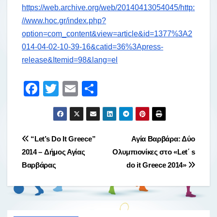
https://web.archive.org/web/20140413054045/http:
//www.hoc.gr/index.php?
option=com_content&view=article&id=1377%3A2
014-04-02-10-39-16&catid=36%3Apress-
release&Itemid=98&lang=el
F
T
E
Μ
a
wi
m
οι
c
tt
ail
ρ
e
er
α
Πλοήγηση
“Let’s Do It Greece”
Αγία Βαρβάρα: Δύο
b
σ
2014 – Δήμος Αγίας
Ολυμπιονίκες στο «Let΄ s
άρθρων
o
τε
Βαρβάρας
do it Greece 2014»
o
ίτ
k
ε