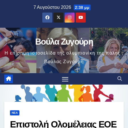
Μετάβαση
7 Αυγούστου 2026
2:38 μμ
στο
περιεχόμενο
Βούλα Ζυγούρη
Η επίσημη ιστοσελίδα της ολυμπιονίκη της πάλης ,
Βούλας Ζυγούρη
ΝΈΑ
Επιστολή Ολομέλειας ΕΟΕ