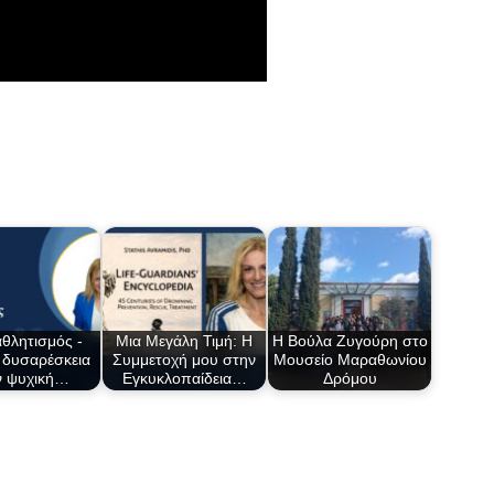
θλητισμός -
Μια Μεγάλη Τιμή: Η
Η Βούλα Ζυγούρη στο
 δυσαρέσκεια
Συμμετοχή μου στην
Μουσείο Μαραθωνίου
ν ψυχική…
Εγκυκλοπαίδεια…
Δρόμου