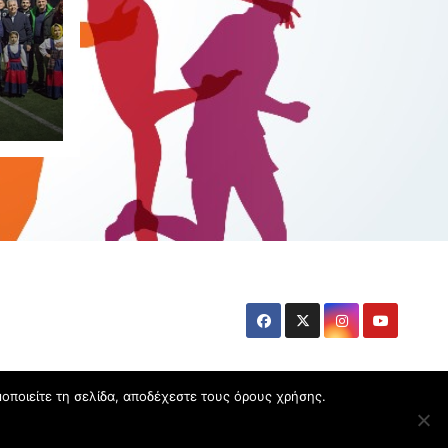
ια
 και
οποιείτε τη σελίδα, αποδέχεστε τους όρους χρήσης.
igouris
|
.