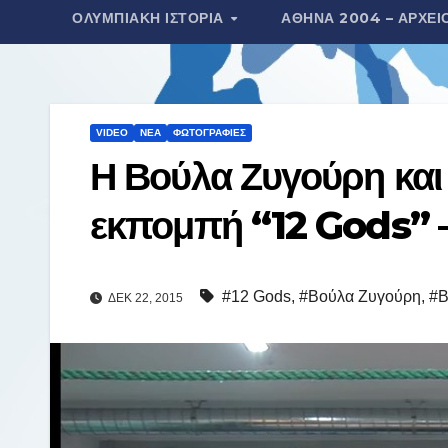
ΟΛΥΜΠΙΑΚΉ ΙΣΤΟΡΊΑ
ΑΘΉΝΑ 2004 – ΑΡΧΕΊ
τ
ε
ί
τ
VIDEO
ΝΈΑ
ΦΩΤΟΓΡΑΦΊΕΣ
ε
Η Βούλα Ζυγούρη και
εκπομπή “12 Gods” 
#12 Gods
,
#Βούλα Ζυγούρη
,
#Β
ΔΕΚ 22, 2015