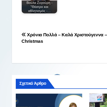
Βούλα Ζυγούρη -
"Θέατρο και
αθλητισμός -…
Πλοήγηση
Χρόνια Πολλά – Καλά Χριστούγεννα –
Christmas
άρθρων
Σχετικό Άρθρο