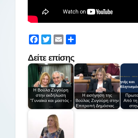
F
T
E
Μ
a
wi
m
οι
Δείτε επίσης
c
tt
ail
ρ
e
er
α
b
σ
o
τε
Η Βούλα Ζυγούρη
στην εκδήλωση
Η εισήγηση της
Πρωτα
o
ίτ
"Γυναίκα και μαστός -
Βούλας Ζυγούρη στην
Από τη
k
ε
…
Επιτροπή Δημόσιας…
στη