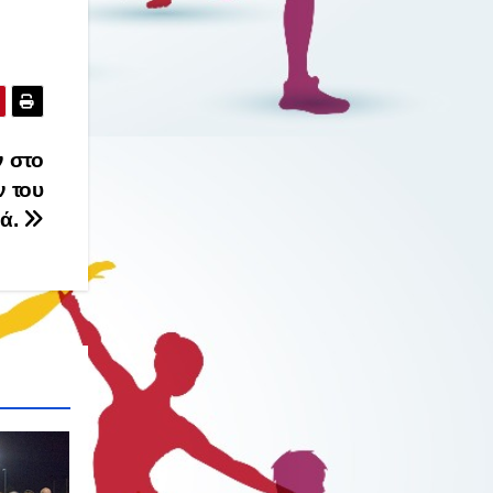
 στο
ν του
ιά.