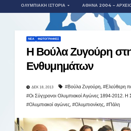
ΟΛΥΜΠΙΑΚΉ ΙΣΤΟΡΊΑ
ΑΘΉΝΑ 2004 – ΑΡΧΕΊ
τ
ε
ί
τ
ΝΈΑ
ΦΩΤΟΓΡΑΦΊΕΣ
ε
Η Βούλα Ζυγούρη στ
Ενθυμημάτων
#Βούλα Ζυγούρη
,
#Ελεύθερη π
ΔΕΚ 18, 2013
#Οι Σύγχρονοι Ολυμπιακοί Αγώνες 1894-2012. Η 
#Ολυμπιακοί αγώνες
,
#Ολυμπιονίκης
,
#Πάλη