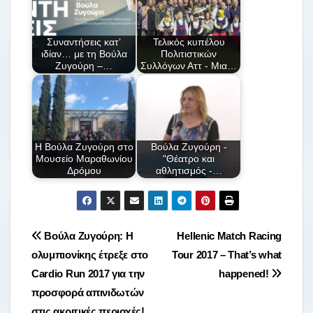
Συναντήσεις κατ’
Τελικός κυπέλου
ιδίαν… με τη Βούλα
Πολιτιστικών
Ζυγούρη –…
Συλλόγων Αττ - Μια…
Η Βούλα Ζυγούρη στο
Βούλα Ζυγούρη -
Μουσείο Μαραθωνίου
"Θέατρο και
Δρόμου
αθλητισμός -…
Πλοήγηση
Βούλα Ζυγούρη: Η
Hellenic Match Racing
ολυμπιονίκης έτρεξε στο
Tour 2017 – That’s what
άρθρων
Cardio Run 2017 για την
happened!
προσφορά απινιδωτών
στις ακριτικές περιοχές!