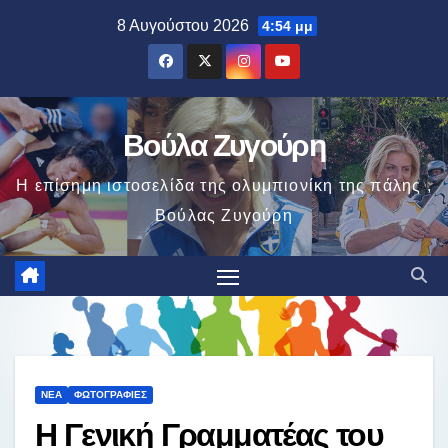
Μετάβαση
8 Αυγούστου 2026
4:54 μμ
στο
περιεχόμενο
Βούλα Ζυγούρη
Η επίσημη ιστοσελίδα της ολυμπιονίκη της πάλης ,
Βούλας Ζυγούρη
ΝΈΑ
ΦΩΤΟΓΡΑΦΊΕΣ
Η Γενική Γραμματέας του