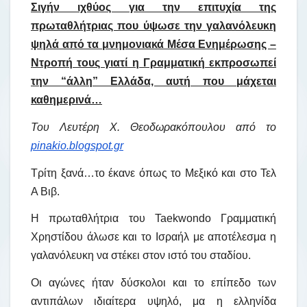
Σιγήν ιχθύος για την επιτυχία της
πρωταθλήτριας που ύψωσε την γαλανόλευκη
ψηλά από τα μνημονιακά Μέσα Ενημέρωσης –
Ντροπή τους γιατί η Γραμματική εκπροσωπεί
την “άλλη” Ελλάδα, αυτή που μάχεται
καθημερινά…
Του Λευτέρη Χ. Θεοδωρακόπουλου από το
pinakio.blogspot.gr
Τρίτη ξανά…το έκανε όπως το Μεξικό και στο Τελ
Α Βιβ.
Η πρωταθλήτρια του Taekwondo Γραμματική
Χρηστίδου άλωσε και το Ισραήλ με αποτέλεσμα η
γαλανόλευκη να στέκει στον ιστό του σταδίου.
Οι αγώνες ήταν δύσκολοι και το επίπεδο των
αντιπάλων ιδιαίτερα υψηλό, μα η ελληνίδα