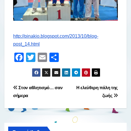
http://pinakio.blogspot.com/2013/10/blog-
post_14.html
F
T
E
Μ
a
wi
m
οι
c
tt
ail
ρ
e
er
α
Πλοήγηση
Στον αθλητισμό… σαν
Η ελεύθερη πάλη της
b
σ
σήμερα
ζωής
άρθρων
o
τε
o
ίτ
k
ε