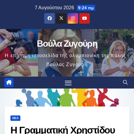
Μετάβαση
7 Αυγούστου 2026
9:24 πμ
στο
περιεχόμενο
Βούλα Ζυγούρη
Η επίσημη ιστοσελίδα της ολυμπιονίκη της πάλης ,
Βούλας Ζυγούρη
ΝΈΑ
Η Γραμματική Χρηστίδου