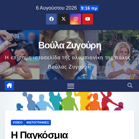
Μετάβαση
6 Αυγούστου 2026
9:16 πμ
στο
περιεχόμενο
Βούλα Ζυγούρη
Η επίσημη ιστοσελίδα της ολυμπιονίκη της πάλης ,
Βούλας Ζυγούρη
VIDEO
ΦΩΤΟΓΡΑΦΊΕΣ
Η Παγκόσμια