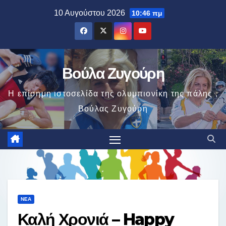
Μετάβαση
10 Αυγούστου 2026
10:46 πμ
στο
περιεχόμενο
Βούλα Ζυγούρη
Η επίσημη ιστοσελίδα της ολυμπιονίκη της πάλης ,
Βούλας Ζυγούρη
ΝΈΑ
Καλή Χρονιά – Happy