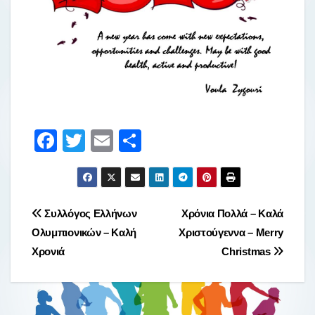
F
T
E
Μ
a
wi
m
οι
c
tt
ail
ρ
e
er
α
Πλοήγηση
Συλλόγος Ελλήνων
Χρόνια Πολλά – Καλά
b
σ
Ολυμπιονικών – Καλή
Χριστούγεννα – Merry
άρθρων
o
τε
Χρονιά
Christmas
o
ίτ
k
ε