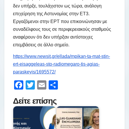
δεν υπήρξε, τουλάχιστον ως τώρα, ανάλογη
επιχείρηση της Αστυνομίας στην ΕΤ3.
Εργαζόμενοι στην ΕΡΤ που επικοινώνησαν με
συναδέλφους τους σε περιφερειακούς σταθμούς
αναφέρουν ότι δεν υπήρξαν αντίστοιχες
επεμβάσεις σε άλλο σημείο.
https://www.newsit.gr/ellada/mpikan-ta-mat-stin-
ert-eisaggeleas-sto-radiomegaro-tis-agias-
paraskeyis/1695572/
F
T
E
Μ
a
wi
m
οι
Δείτε επίσης
c
tt
ail
ρ
e
er
α
b
σ