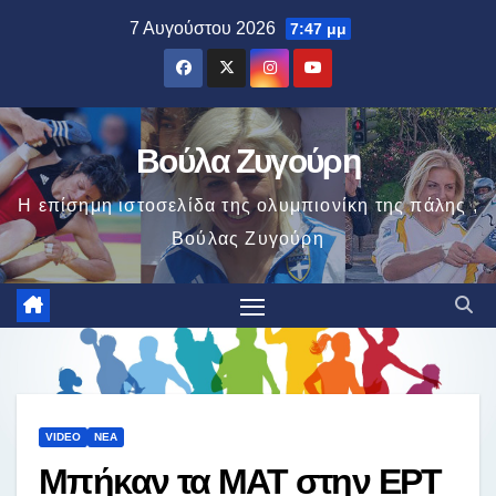
Μετάβαση
7 Αυγούστου 2026
7:47 μμ
στο
περιεχόμενο
Βούλα Ζυγούρη
Η επίσημη ιστοσελίδα της ολυμπιονίκη της πάλης ,
Βούλας Ζυγούρη
VIDEO
ΝΈΑ
Μπήκαν τα ΜΑΤ στην ΕΡΤ