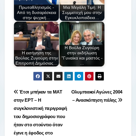
o
τε
Πρωταθλητισμός -
Μια Μεγάλη Τιμή: Η
o
ίτ
Από τη δυσαρέσκεια
Συμμετοχή μου στην
στην ψυχική…
Εγκυκλοπαίδεια…
k
ε
Η Βούλα Ζυγούρη
Η εισήγηση της
στην εκδήλωση
Βούλας Ζυγούρη στην
"Γυναίκα και μαστός -
Επιτροπή Δημόσιας…
…
Πλοήγηση
Έτσι μπήκαν τα ΜΑΤ
Ολυμπιακοί Αγώνες 2004
στην ΕΡΤ – Η
– Ανασκόπηση πάλης
άρθρων
συγκλονιστική περιγραφή
του δημοσιογράφου που
ήταν στο στούντιο όταν
έγινε η έφοδος στο