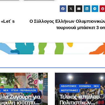
«Let΄ s
Ο Σύλλογος Ελλήνων Ολυμπιονικών
τουρνουά μπάσκετ 3 o
ΑΘΛΗΤΙΣΜΌΣ
ΚΟΙΝΩΝΊΑ
ΝΈΑ
Α
ΝΈΑ
ΥΓΕΊΑ - ΠΕΡΙΒΆΛΛΟΝ
ΦΩΤΟΓΡΑΦΊΕΣ
ύλα Ζυγούρη για
Τελικός κυπέλου
έμφυλη ισότητα
Πολιτιστικών