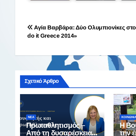
Πλοήγηση
Αγία Βαρβάρα: Δύο Ολυμπιονίκες στο 
do it Greece 2014»
άρθρων
Σχετικό Άρθρο
ΝΈΑ
ΚΟΙΝΩΝΊ
Πρωταθλητισμός –
Η Βο
Από τη δυσαρέσκεια
την 