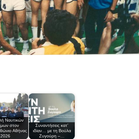
λή Ναυτικών
ίμων στον
Συναντήσεις κατ’
θώνιο Αθήνας
ιδίαν… με τη Βούλα
2026
Ζυγούρη –…