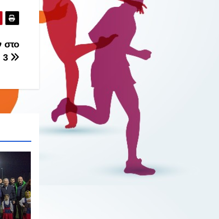
 στο
n 3