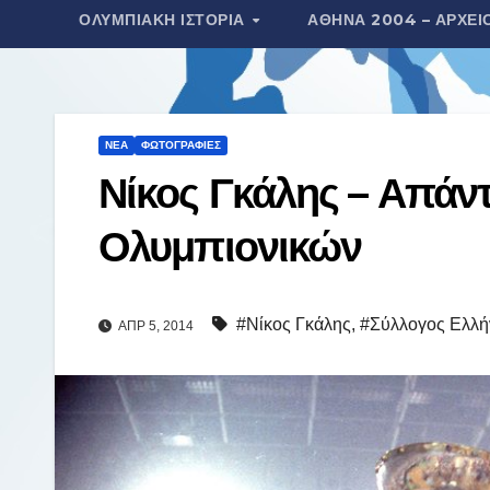
ΟΛΥΜΠΙΑΚΉ ΙΣΤΟΡΊΑ
ΑΘΉΝΑ 2004 – ΑΡΧΕΊ
τ
ε
ί
τ
ΝΈΑ
ΦΩΤΟΓΡΑΦΊΕΣ
ε
Νίκος Γκάλης – Απάν
Ολυμπιονικών
#Νίκος Γκάλης
,
#Σύλλογος Ελλή
ΑΠΡ 5, 2014