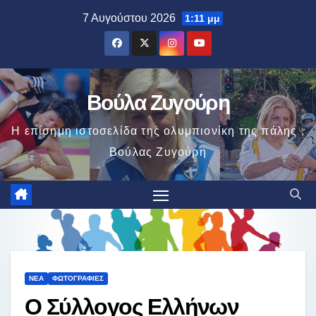
Μετάβαση
7 Αυγούστου 2026
1:11 μμ
στο
περιεχόμενο
Βούλα Ζυγούρη
Η επίσημη ιστοσελίδα της ολυμπιονίκη της πάλης ,
Βούλας Ζυγούρη
ΝΈΑ
ΦΩΤΟΓΡΑΦΊΕΣ
Ο Σύλλογος Ελλήνων