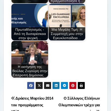
…
πραγματοποίησε η…
k
ε
Πρωταθλητισμός -
Μια Μεγάλη Τιμή: Η
Από τη δυσαρέσκεια
Συμμετοχή μου στην
στην ψυχική…
Εγκυκλοπαίδεια…
Η εισήγηση της
Βούλας Ζυγούρη στην
Επιτροπή Δημόσιας…
Πλοήγηση
Δράσεις Μαρτίου 2014
Ο Σύλλογος Ελλήνων
του προγράμματος
Ολυμπιονικών τρέχει για
άρθρων