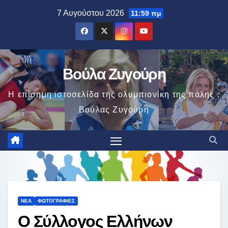
Μετάβαση
7 Αυγούστου 2026
11:59 πμ
στο
περιεχόμενο
Βούλα Ζυγούρη
Η επίσημη ιστοσελίδα της ολυμπιονίκη της πάλης ,
Βούλας Ζυγούρη
ΝΈΑ
ΦΩΤΟΓΡΑΦΊΕΣ
Ο Σύλλογος Ελλήνων