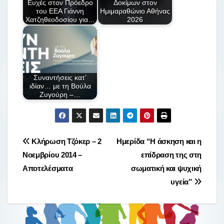
Ευχές στον Πρόεδρο
Δοκίμων στον
του ΕΕΑ Γιάννη
Ημιμαραθώνιο Αθήνας
Χατζηθεοδοσίου για…
2026
Συναντήσεις κατ’
ιδίαν… με τη Βούλα
Ζυγούρη –…
Πλοήγηση
Κλήρωση Τζόκερ – 2
Ημερίδα “Η άσκηση και η
Νοεμβρίου 2014 –
επίδραση της στη
άρθρων
Αποτελέσματα
σωματική και ψυχική
υγεία”