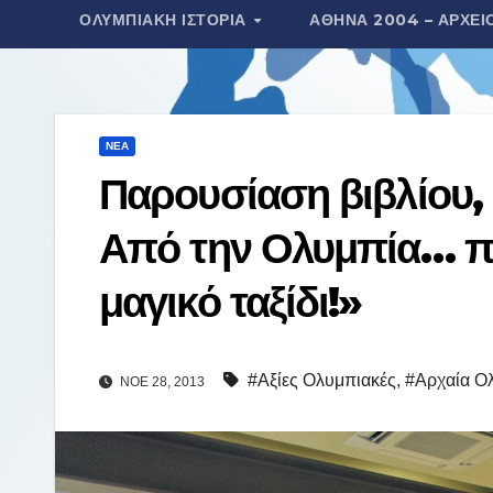
ΟΛΥΜΠΙΑΚΉ ΙΣΤΟΡΊΑ
ΑΘΉΝΑ 2004 – ΑΡΧΕΊ
τ
ε
ί
τ
ΝΈΑ
ε
Παρουσίαση βιβλίου, 
Από την Ολυμπία… π
μαγικό ταξίδι!»
#Αξίες Ολυμπιακές
,
#Αρχαία Ο
ΝΟΈ 28, 2013