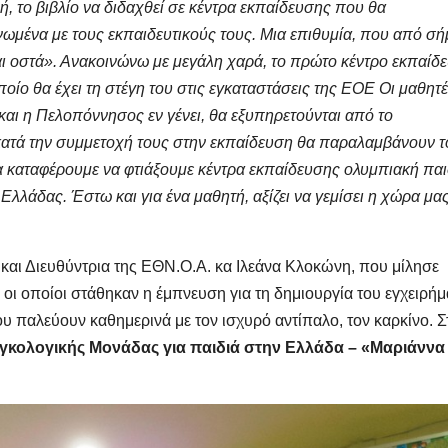
ή, το βιβλίο να διδαχθεί σε κέντρα εκπαίδευσης που θα
ωμένα με τους εκπαιδευτικούς τους. Μια επιθυμία, που από σή
αι οστά». Ανακοινώνω με μεγάλη χαρά, το πρώτο κέντρο εκπαίδ
ποίο θα έχει τη στέγη του στις εγκαταστάσεις της EOE Οι μαθητέ
αι η Πελοπόννησος εν γένει, θα εξυπηρετούνται από το
κατά την συμμετοχή τους στην εκπαίδευση θα παραλαμβάνουν τ
να καταφέρουμε να φτιάξουμε κέντρα εκπαίδευσης ολυμπιακή παι
Ελλάδας. Έστω και για ένα μαθητή, αξίζει να γεμίσει η χώρα μα
και Διευθύντρια της ΕΘΝ.Ο.Α. κα Ιλεάνα Κλοκώνη, που μίλησε
 οι οποίοι στάθηκαν η έμπνευση για τη δημιουργία του εγχειρή
που παλεύουν καθημερινά με τον ισχυρό αντίπαλο, τον καρκίνο. Σ
γκολογικής Μονάδας για παιδιά στην Ελλάδα – «Μαριάννα