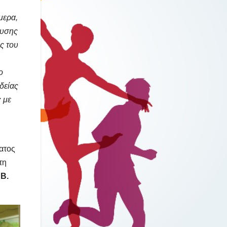
μερα,
ευσης
ς του
ο
δείας
ς με
ματος
τη
 Β.