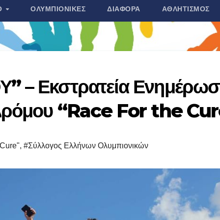
Ο
ΟΛΥΜΠΙΟΝΊΚΕΣ
ΔΙΆΦΟΡΑ
ΑΘΛΗΤΙΣΜΌΣ
” – Εκστρατεία Ενημέρωσ
Δρόμου “Race For the Cu
Cure"
,
#Σύλλογος Ελλήνων Ολυμπιονικών