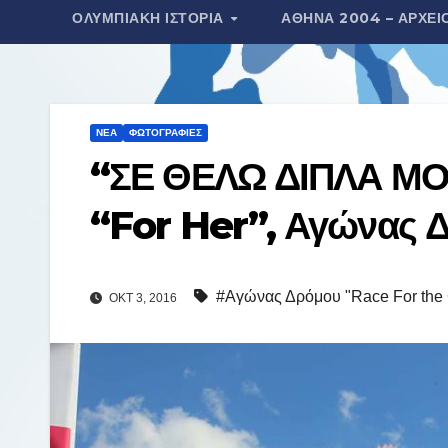
ΟΛΥΜΠΙΑΚΉ ΙΣΤΟΡΊΑ
ΑΘΉΝΑ 2004 – ΑΡΧΕΊ
τ
ε
ί
τ
ΝΈΑ
ΦΩΤΟΓΡΑΦΊΕΣ
ε
“ΣΕ ΘΕΛΩ ΔΙΠΛΑ ΜΟΥ
“For Her”, Αγώνας 
#Αγώνας Δρόμου "Race For the 
ΟΚΤ 3, 2016