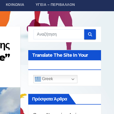
ΚΟΙΝΩΝΊΑ
ΥΓΕΊΑ – ΠΕΡΙΒΆΛΛΟΝ
ης
re”
Translate The Site In Your
Language
Greek
Πρόσφατα Άρθρα