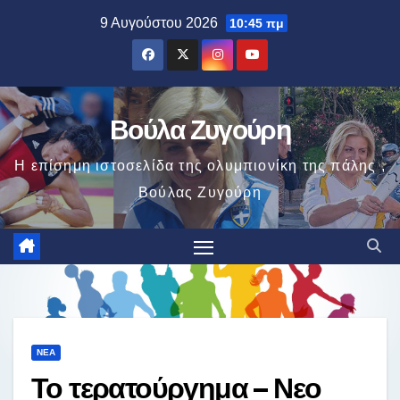
Μετάβαση
9 Αυγούστου 2026
10:45 πμ
στο
περιεχόμενο
Βούλα Ζυγούρη
Η επίσημη ιστοσελίδα της ολυμπιονίκη της πάλης ,
Βούλας Ζυγούρη
ΝΈΑ
Το τερατούργημα – Νεο