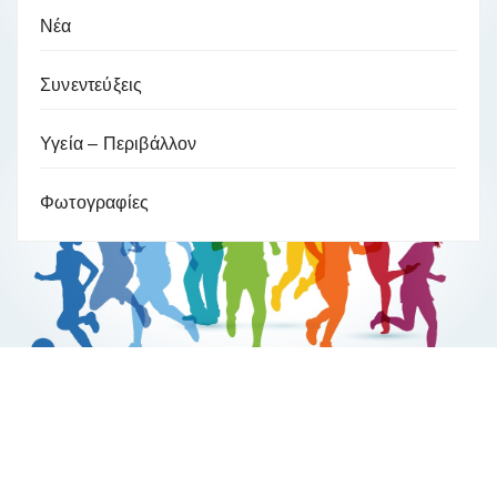
Νέα
Συνεντεύξεις
Υγεία – Περιβάλλον
Φωτογραφίες
Βούλα Ζυγούρη
Η επίσημη ιστοσελίδα της ολυμπιονίκη της πάλης , Βούλας
Ζυγούρη