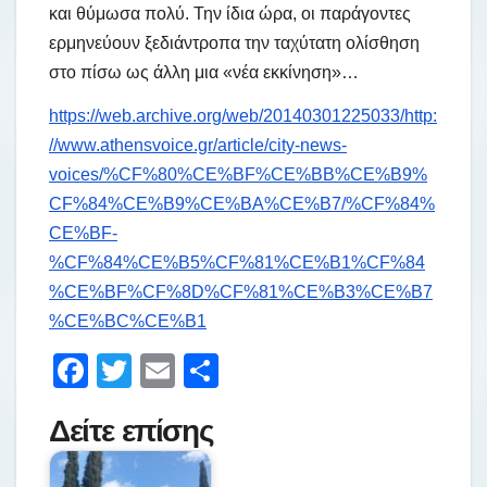
και θύμωσα πολύ. Την ίδια ώρα, οι παράγοντες
ερμηνεύουν ξεδιάντροπα την ταχύτατη ολίσθηση
στο πίσω ως άλλη μια «νέα εκκίνηση»…
https://web.archive.org/web/20140301225033/http:
//www.athensvoice.gr/article/city-news-
voices/%CF%80%CE%BF%CE%BB%CE%B9%
CF%84%CE%B9%CE%BA%CE%B7/%CF%84%
CE%BF-
%CF%84%CE%B5%CF%81%CE%B1%CF%84
%CE%BF%CF%8D%CF%81%CE%B3%CE%B7
%CE%BC%CE%B1
F
T
E
Μ
a
wi
m
οι
Δείτε επίσης
c
tt
ail
ρ
e
er
α