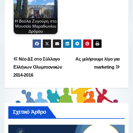
b
σ
o
τε
Η Βούλα Ζυγούρη στο
o
ίτ
Μουσείο Μαραθωνίου
Δρόμου
k
ε
Πλοήγηση
Νέο ΔΣ στο Σύλλογο
Ας μιλήσουμε λίγο για
Ελλήνων Ολυμπιονικών
marketing
άρθρων
2014-2016
Σχετικό Άρθρο