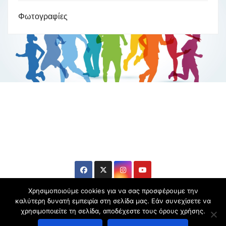
Φωτογραφίες
Βούλα Ζυγούρη
Η επίσημη ιστοσελίδα της ολυμπιονίκη της πάλης , Βούλας
Ζυγούρη
Χρησιμοποιούμε cookies για να σας προσφέρουμε την
καλύτερη δυνατή εμπειρία στη σελίδα μας. Εάν συνεχίσετε να
χρησιμοποιείτε τη σελίδα, αποδέχεστε τους όρους χρήσης.
Copyright © 2006-2026 Βούλα Ζυγούρη - All rights reserved | Theme by