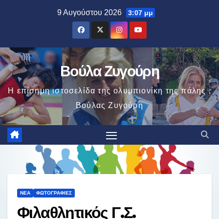
Μετάβαση
9 Αυγούστου 2026
3:07 μμ
στο
περιεχόμενο
Βούλα Ζυγούρη
Η επίσημη ιστοσελίδα της ολυμπιονίκη της πάλης ,
Βούλας Ζυγούρη
ΝΈΑ
ΦΩΤΟΓΡΑΦΊΕΣ
Φιλαθλητικός Γ.Σ.