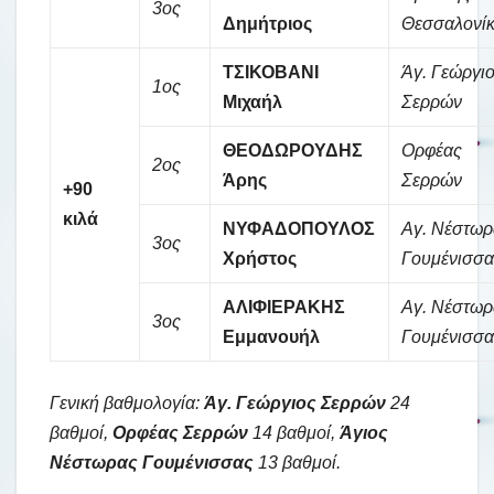
3ος
Δημήτριος
Θεσσαλονί
ΤΣΙΚΟΒΑΝΙ
Άγ. Γεώργι
1ος
Μιχαήλ
Σερρών
ΘΕΟΔΩΡΟΥΔΗΣ
Ορφέας
2ος
Άρης
Σερρών
+90
κιλά
ΝΥΦΑΔΟΠΟΥΛΟΣ
Αγ. Νέστωρ
3ος
Χρήστος
Γουμένισσα
ΑΛΙΦΙΕΡΑΚΗΣ
Αγ. Νέστωρ
3ος
Εμμανουήλ
Γουμένισσα
Γενική βαθμολογία:
Άγ. Γεώργιος Σερρών
24
βαθμοί,
Ορφέας Σερρών
14 βαθμοί,
Άγιος
Νέστωρας Γουμένισσας
13 βαθμοί.