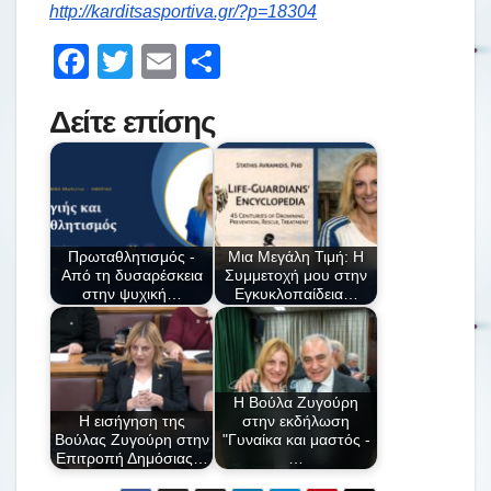
http://karditsasportiva.gr/?p=18304
F
T
E
Μ
a
wi
m
οι
Δείτε επίσης
c
tt
ail
ρ
e
er
α
b
σ
o
τε
Πρωταθλητισμός -
Μια Μεγάλη Τιμή: Η
o
ίτ
Από τη δυσαρέσκεια
Συμμετοχή μου στην
στην ψυχική…
Εγκυκλοπαίδεια…
k
ε
Η Βούλα Ζυγούρη
Η εισήγηση της
στην εκδήλωση
Βούλας Ζυγούρη στην
"Γυναίκα και μαστός -
Επιτροπή Δημόσιας…
…