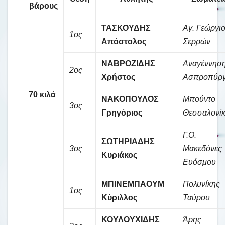
βάρους
ΤΑΣΚΟΥΔΗΣ
Αγ. Γεώργι
1ος
Απόστολος
Σερρών
ΝΑΒΡΟΖΙΔΗΣ
Αναγέννησ
2ος
Χρήστος
Ασπροπύρ
70 κιλά
ΝΑΚΟΠΟΥΛΟΣ
Μπούντο
3ος
Γρηγόριος
Θεσσαλονί
Γ.Ο.
ΣΩΤΗΡΙΑΔΗΣ
3ος
Μακεδόνες
Κυριάκος
Ευόσμου
ΜΠΙΝΕΜΠΑΟΥΜ
Πολυνίκης
1ος
Κύριλλος
Ταύρου
ΚΟΥΛΟΥΧΙΔΗΣ
Άρης