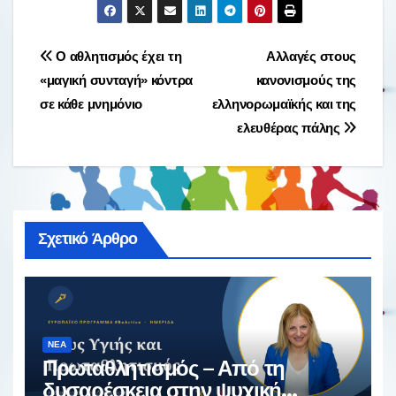
Πλοήγηση
Ο αθλητισμός έχει τη
Αλλαγές στους
«μαγική συνταγή» κόντρα
κανονισμούς της
άρθρων
σε κάθε μνημόνιο
ελληνορωμαϊκής και της
ελευθέρας πάλης
Σχετικό Άρθρο
ΝΈΑ
Πρωταθλητισμός – Από τη
δυσαρέσκεια στην ψυχική