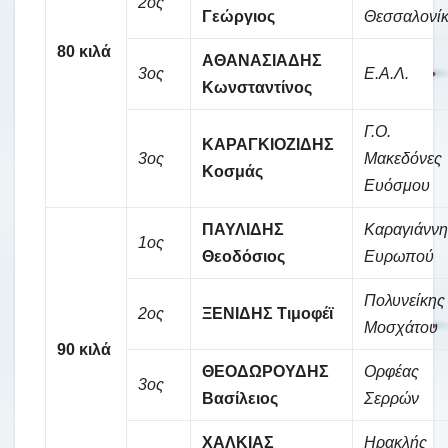
2ος
Γεώργιος
Θεσσαλονί
80 κιλά
ΑΘΑΝΑΣΙΑΔΗΣ
3ος
Ε.Α.Λ.
Κωνσταντίνος
Γ.Ο.
ΚΑΡΑΓΚΙΟΖΙΔΗΣ
3ος
Μακεδόνες
Κοσμάς
Ευόσμου
ΠΑΥΛΙΔΗΣ
Καραγιάννη
1ος
Θεοδόσιος
Ευρωπού
Πολυνείκης
2ος
ΞΕΝΙΔΗΣ Τιμοφέϊ
Μοσχάτου
90 κιλά
ΘΕΟΔΩΡΟΥΔΗΣ
Ορφέας
3ος
Βασίλειος
Σερρών
ΧΑΛΚΙΑΣ
Ηρακλής