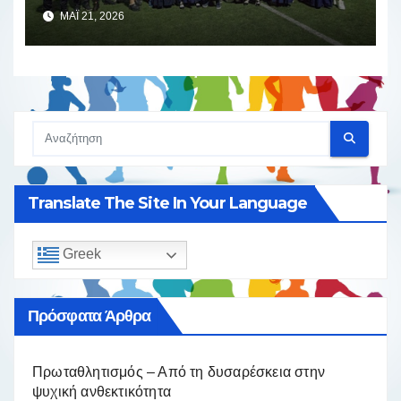
αθλητισμού και παράδοσης
ΜΆΙ 21, 2026
Translate The Site In Your Language
Greek
Πρόσφατα Άρθρα
Πρωταθλητισμός – Από τη δυσαρέσκεια στην
ψυχική ανθεκτικότητα