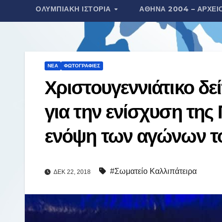
ΟΛΥΜΠΙΑΚΉ ΙΣΤΟΡΊΑ
ΑΘΉΝΑ 2004 – ΑΡΧΕΊ
τ
ε
ί
τ
ΝΈΑ
ΦΩΤΟΓΡΑΦΊΕΣ
ε
Χριστουγεννιάτικο δε
για την ενίσχυση τη
ενόψη των αγώνων το
#Σωματείο Καλλιπάτειρα
ΔΕΚ 22, 2018