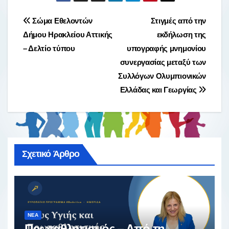
Πλοήγηση
Σώμα Εθελοντών
Στιγμές από την
Δήμου Ηρακλείου Αττικής
εκδήλωση της
άρθρων
– Δελτίο τύπου
υπογραφής μνημονίου
συνεργασίας μεταξύ των
Συλλόγων Ολυμπιονικών
Ελλάδας και Γεωργίας
Σχετικό Άρθρο
ΝΈΑ
Πρωταθλητισμός – Από τη