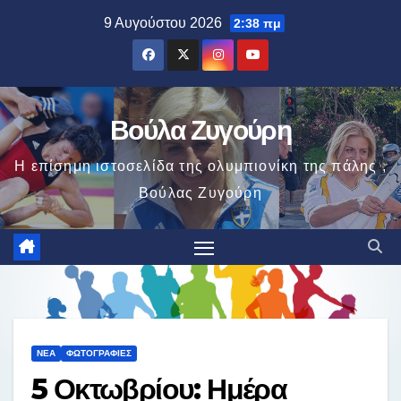
Μετάβαση
9 Αυγούστου 2026
2:38 πμ
στο
περιεχόμενο
Βούλα Ζυγούρη
Η επίσημη ιστοσελίδα της ολυμπιονίκη της πάλης ,
Βούλας Ζυγούρη
ΝΈΑ
ΦΩΤΟΓΡΑΦΊΕΣ
5 Οκτωβρίου: Ημέρα