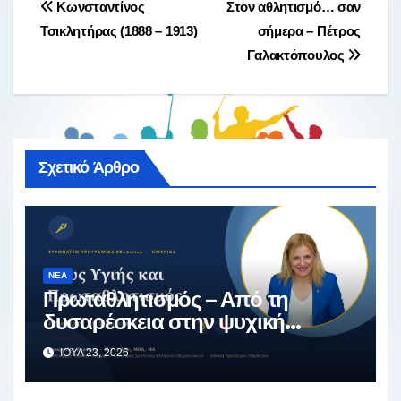
Πλοήγηση
Κωνσταντίνος
Στον αθλητισμό… σαν
Τσικλητήρας (1888 – 1913)
σήμερα – Πέτρος
άρθρων
Γαλακτόπουλος
Σχετικό Άρθρο
ΝΈΑ
Πρωταθλητισμός – Από τη
δυσαρέσκεια στην ψυχική
ανθεκτικότητα
ΙΟΎΛ 23, 2026