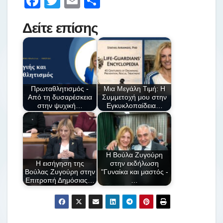
F
T
E
Μ
a
wi
m
οι
Δείτε επίσης
c
tt
ail
ρ
e
er
α
b
σ
o
τε
Πρωταθλητισμός -
Μια Μεγάλη Τιμή: Η
o
ίτ
Από τη δυσαρέσκεια
Συμμετοχή μου στην
στην ψυχική…
Εγκυκλοπαίδεια…
k
ε
Η Βούλα Ζυγούρη
Η εισήγηση της
στην εκδήλωση
Βούλας Ζυγούρη στην
"Γυναίκα και μαστός -
Επιτροπή Δημόσιας…
…