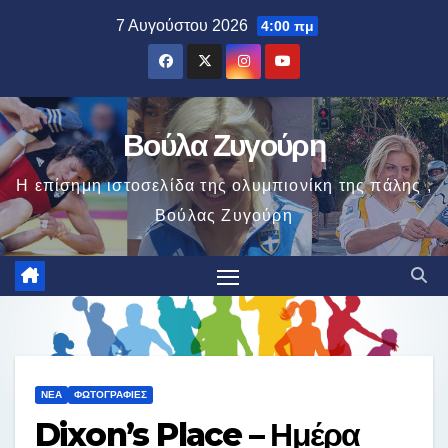
Μετάβαση
7 Αυγούστου 2026
4:00 πμ
στο
περιεχόμενο
Βούλα Ζυγούρη
Η επίσημη ιστοσελίδα της ολυμπιονίκη της πάλης ,
Βούλας Ζυγούρη
ΝΈΑ
ΦΩΤΟΓΡΑΦΊΕΣ
Dixon’s Place – Ημέρα