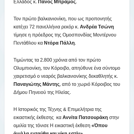
Ελλάδος κ.
Πάνος Μπράμος
.
Τον πρώτο βαλκανιονίκη, που ως προπονητής
κατέχει 72 πανελλήνια ρεκόρ κ.
Ανδρέα Τσώνη
τίμησε η πρόεδρος της Ομοσπονδίας Μοντέρνου
Πεντάθλου κα
Ντόρα Πάλλη
.
Τιμώντας τα 2.800 χρόνια από τον πρώτο
Ολυμπιονίκη, τον Κόροιβο, απηύθυνε ένα σύντομο
χαιρετισμό ο νεαρός βαλκανιονίκης δεκαθλητής κ.
Παναγιώτης Μάντης
, από το χωριό Κόροιβος του
Δήμου Πηνειού της Ηλείας.
Η Ιστορικός της Τέχνης & Επιμελήτρια της
εικαστικής έκθεσης κα
Αννίτα Πατσουράκη
στην
ομιλία της τόνισε Η εικαστική έκθεση
«Όπου
άμιλλα ενταύθα και νίκη εστίν»
,