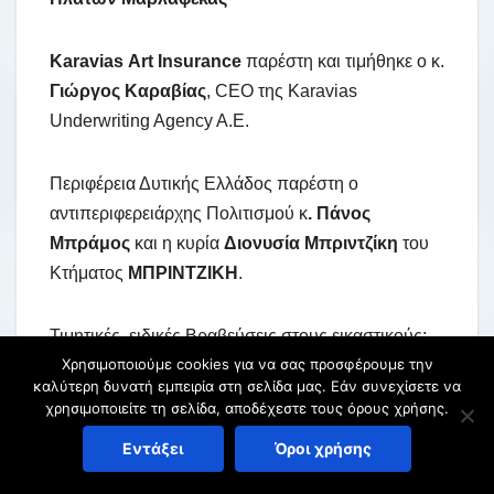
Karavias
Art
Insurance
παρέστη και τιμήθηκε ο κ.
Γιώργος Καραβίας
, CEO της Karavias
Underwriting Agency A.E.
Περιφέρεια Δυτικής Ελλάδος παρέστη ο
αντιπεριφερειάρχης Πολιτισμού κ
. Πάνος
Μπράμος
και η κυρία
Διονυσία Μπριντζίκη
του
Κτήματος
ΜΠΡΙΝΤΖΙΚΗ
.
Τιμητικές, ειδικές Βραβεύσεις στους εικαστικούς:
Χρησιμοποιούμε cookies για να σας προσφέρουμε την
Απέργη Χάρις
και
Παναγιωτίδης Άγγελος
.
καλύτερη δυνατή εμπειρία στη σελίδα μας. Εάν συνεχίσετε να
χρησιμοποιείτε τη σελίδα, αποδέχεστε τους όρους χρήσης.
Η κα Απέργη σχεδίασε το μετάλλιο και την
Εντάξει
Όροι χρήσης
αναμνηστική πλακέτα που δόθηκε εφέτος στους
συμμετέχοντες στον «Δρόμο Ολυμπιακής