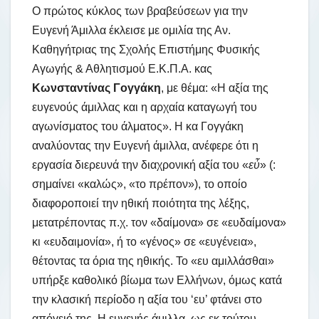
Ο πρώτος κύκλος των βραβεύσεων για την
Ευγενή Άμιλλα έκλεισε με ομιλία της Αν.
Καθηγήτριας της Σχολής Επιστήμης Φυσικής
Αγωγής & Αθλητισμού Ε.Κ.Π.Α. κας
Κωνσταντίνας Γογγάκη
, με θέμα: «Η αξία της
ευγενούς άμιλλας και η αρχαία καταγωγή του
αγωνίσματος του άλματος». Η κα Γογγάκη
αναλύοντας την Ευγενή άμιλλα, ανέφερε ότι η
εργασία διερευνά την διαχρονική αξία του «
εὖ
» (:
σημαίνει «καλώς», «το πρέπον»), το οποίο
διαφοροποιεί την ηθική ποιότητα της λέξης,
μετατρέποντας π.χ. τον «δαίμονα» σε «ευδαίμονα»
κι «ευδαιμονία», ή το «γένος» σε «ευγένεια»,
θέτοντας τα όρια της ηθικής. Το «ευ αμιλλάσθαι»
υπήρξε καθολικό βίωμα των Ελλήνων, όμως κατά
την κλασική περίοδο η αξία του ‘ευ’ φτάνει στο
απόγειό της. Η ευγενής άμιλλα, ως εκ τούτου,