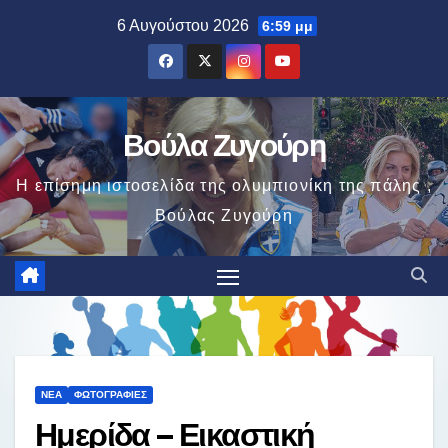
Μετάβαση
6 Αυγούστου 2026
6:59 μμ
στο
περιεχόμενο
Βούλα Ζυγούρη
Η επίσημη ιστοσελίδα της ολυμπιονίκη της πάλης ,
Βούλας Ζυγούρη
ΝΈΑ
ΦΩΤΟΓΡΑΦΊΕΣ
Ημερίδα – Εικαστική