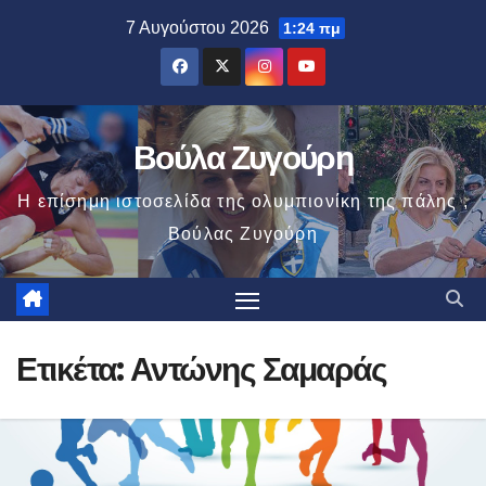
Μετάβαση
7 Αυγούστου 2026
1:24 πμ
στο
περιεχόμενο
Βούλα Ζυγούρη
Η επίσημη ιστοσελίδα της ολυμπιονίκη της πάλης ,
Βούλας Ζυγούρη
Ετικέτα:
Αντώνης Σαμαράς