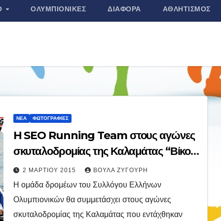
Ο
ΟΛΥΜΠΙΟΝΊΚΕΣ
ΔΙΆΦΟΡΑ
ΑΘΛΗΤΙΣΜΌΣ
ΝΈΑ
ΦΩΤΟΓΡΑΦΊΕΣ
H SEO Running Team στους αγώνες
σκυταλοδρομίας της Καλαμάτας “Βίκος
Street Relays
2 ΜΑΡΤΊΟΥ 2015
ΒΟΎΛΑ ΖΥΓΟΎΡΗ
H ομάδα δρομέων του Συλλόγου Ελλήνων
Ολυμπιονικών θα συμμετάσχει στους αγώνες
σκυταλοδρομίας της Καλαμάτας που εντάχθηκαν