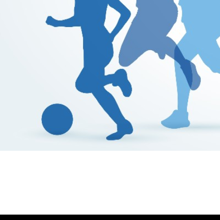
Βούλα Ζυγούρη
Η επίσημη ιστοσελίδα της ολυμπιονίκη της πάλης , Βο