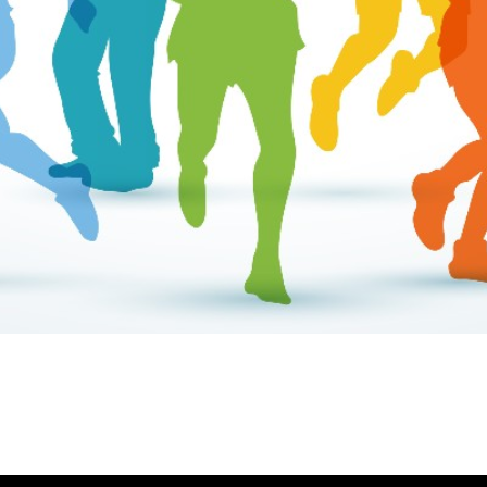
ύλας Ζυγούρη