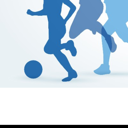
Βούλα Ζυγούρη
Η επίσημη ιστοσελίδα της ολυμπιονίκη της πάλης , Βο