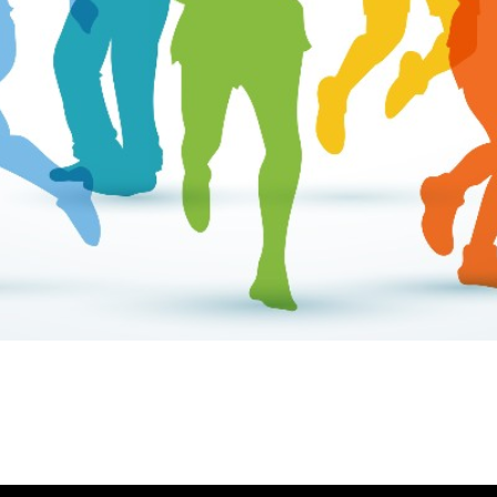
ύλας Ζυγούρη