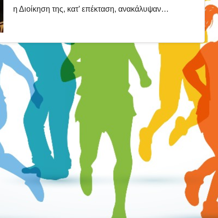
η Διοίκηση της, κατ’ επέκταση, ανακάλυψαν…