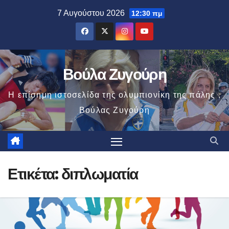
Μετάβαση
7 Αυγούστου 2026
12:30 πμ
στο
περιεχόμενο
Βούλα Ζυγούρη
Η επίσημη ιστοσελίδα της ολυμπιονίκη της πάλης ,
Βούλας Ζυγούρη
Ετικέτα:
διπλωματία