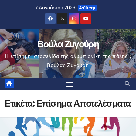
Μετάβαση
7 Αυγούστου 2026
4:00 πμ
στο
περιεχόμενο
Βούλα Ζυγούρη
Η επίσημη ιστοσελίδα της ολυμπιονίκη της πάλης ,
Βούλας Ζυγούρη
Ετικέτα:
Επίσημα Αποτελέσματα