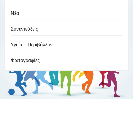
Νέα
Συνεντεύξεις
Υγεία – Περιβάλλον
Φωτογραφίες
Βούλα Ζυγούρη
Η επίσημη ιστοσελίδα της ολυμπιονίκη της πάλης , Βούλας