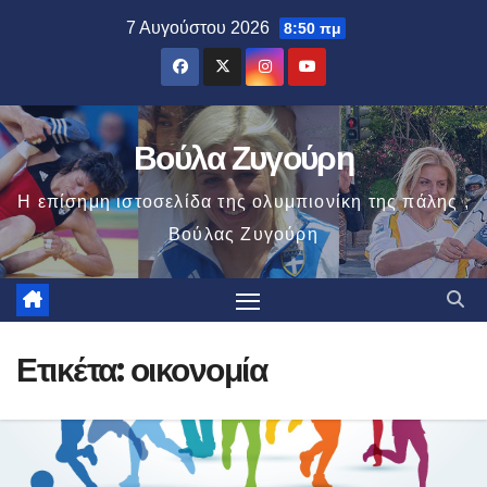
Μετάβαση
7 Αυγούστου 2026
8:50 πμ
στο
περιεχόμενο
Βούλα Ζυγούρη
Η επίσημη ιστοσελίδα της ολυμπιονίκη της πάλης ,
Βούλας Ζυγούρη
Ετικέτα:
οικονομία