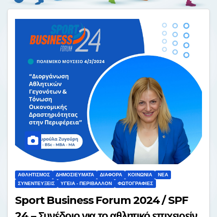
ΑΘΛΗΤΙΣΜΌΣ
ΔΗΜΟΣΙΕΎΜΑΤΑ
ΔΙΆΦΟΡΑ
ΚΟΙΝΩΝΊΑ
ΝΈΑ
ΣΥΝΕΝΤΕΎΞΕΙΣ
ΥΓΕΊΑ - ΠΕΡΙΒΆΛΛΟΝ
ΦΩΤΟΓΡΑΦΊΕΣ
Sport Business Forum 2024 / SPF
24 – Συνέδριο για το αθλητικό επιχειρείν