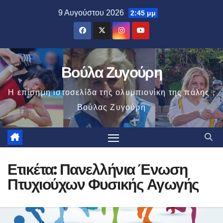
Μετάβαση
9 Αυγούστου 2026
2:45 μμ
στο
περιεχόμενο
Βούλα Ζυγούρη
Η επίσημη ιστοσελίδα της ολυμπιονίκη της πάλης ,
Βούλας Ζυγούρη
Ετικέτα:
Πανελλήνια Ένωση
Πτυχιούχων Φυσικής Αγωγής