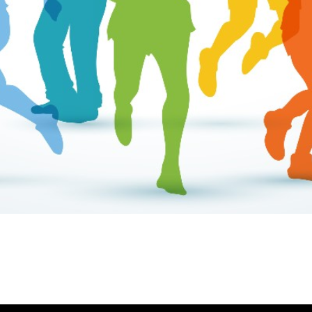
ύλας Ζυγούρη