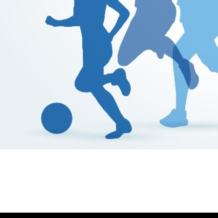
Βούλα Ζυγούρη
Η επίσημη ιστοσελίδα της ολυμπιονίκη της πάλης , Βο