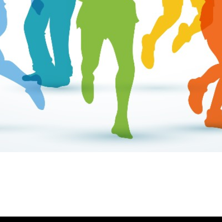
ύλας Ζυγούρη