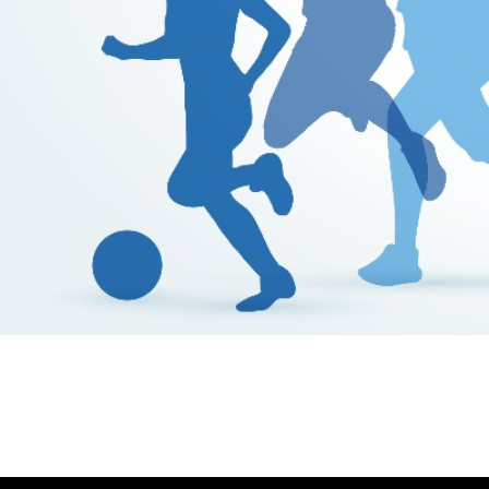
Βούλα Ζυγούρη
Η επίσημη ιστοσελίδα της ολυμπιονίκη της πάλης , Βο