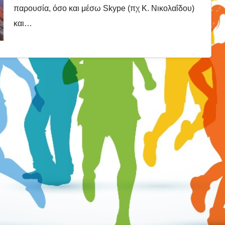
παρουσία, όσο και μέσω Skype (πχ Κ. Νικολαΐδου)
και…