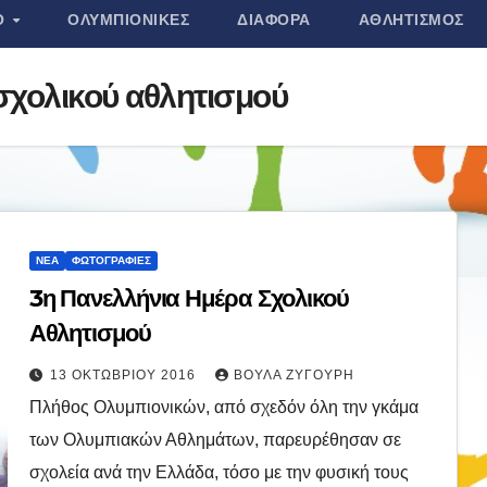
Ο
ΟΛΥΜΠΙΟΝΊΚΕΣ
ΔΙΆΦΟΡΑ
ΑΘΛΗΤΙΣΜΌΣ
σχολικού αθλητισμού
ΝΈΑ
ΦΩΤΟΓΡΑΦΊΕΣ
3η Πανελλήνια Ημέρα Σχολικού
Αθλητισμού
13 ΟΚΤΩΒΡΊΟΥ 2016
ΒΟΎΛΑ ΖΥΓΟΎΡΗ
Πλήθος Ολυμπιονικών, από σχεδόν όλη την γκάμα
των Ολυμπιακών Αθλημάτων, παρευρέθησαν σε
σχολεία ανά την Ελλάδα, τόσο με την φυσική τους