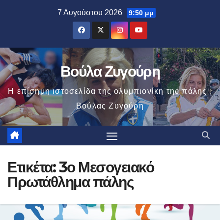
Μετάβαση
7 Αυγούστου 2026
9:50 μμ
στο
περιεχόμενο
Βούλα Ζυγούρη
Η επίσημη ιστοσελίδα της ολυμπιονίκη της πάλης ,
Βούλας Ζυγούρη
Ετικέτα:
3ο Μεσογειακό
Πρωτάθλημα πάλης