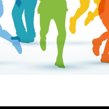
ύλας Ζυγούρη