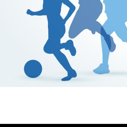
Βούλα Ζυγούρη
Η επίσημη ιστοσελίδα της ολυμπιονίκη της πάλης , Βο