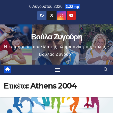
Μετάβαση
6 Αυγούστου 2026
3:22 πμ
στο
περιεχόμενο
Βούλα Ζυγούρη
Η επίσημη ιστοσελίδα της ολυμπιονίκη της πάλης ,
Βούλας Ζυγούρη
Ετικέτα:
Athens 2004