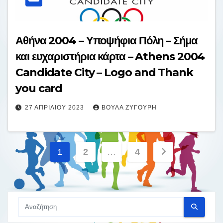
Αθήνα 2004 – Υποψήφια Πόλη – Σήμα
και ευχαριστήρια κάρτα – Athens 2004
Candidate City – Logo and Thank
you card
27 ΑΠΡΙΛΊΟΥ 2023
ΒΟΎΛΑ ΖΥΓΟΎΡΗ
Σελιδοποίηση
1
2
…
4
άρθρων