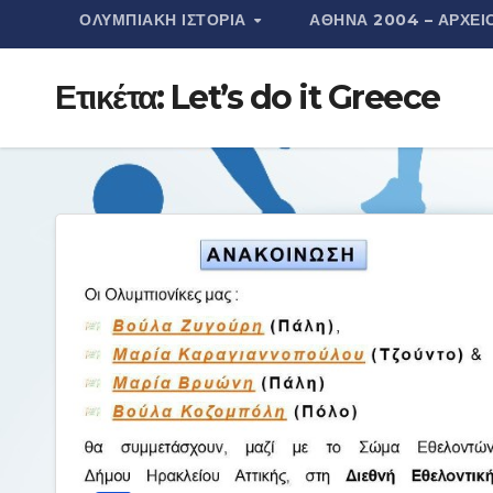
ΟΛΥΜΠΙΑΚΉ ΙΣΤΟΡΊΑ
ΑΘΉΝΑ 2004 – ΑΡΧΕΊ
τ
ε
Ετικέτα:
Let’s do it Greece
ί
τ
ε