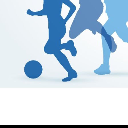
Βούλα Ζυγούρη
Η επίσημη ιστοσελίδα της ολυμπιονίκη της πάλης , Βο