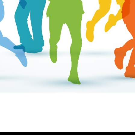
ύλας Ζυγούρη