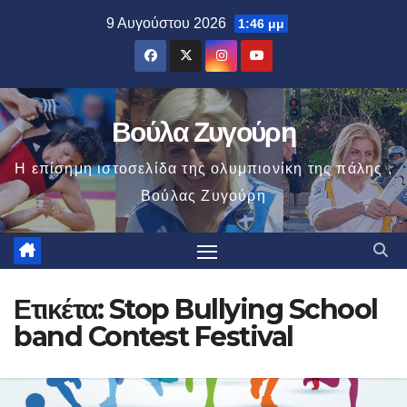
Μετάβαση
9 Αυγούστου 2026
1:46 μμ
στο
περιεχόμενο
Βούλα Ζυγούρη
Η επίσημη ιστοσελίδα της ολυμπιονίκη της πάλης ,
Βούλας Ζυγούρη
Ετικέτα:
Stop Bullying School
band Contest Festival