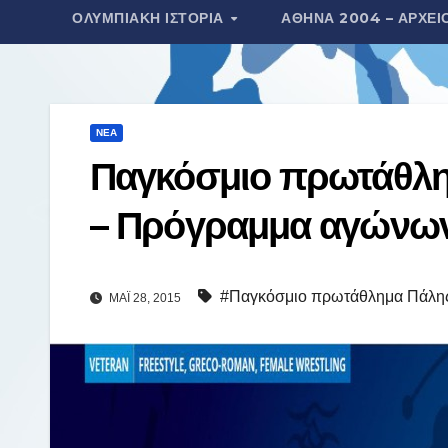
ΟΛΥΜΠΙΑΚΉ ΙΣΤΟΡΊΑ
ΑΘΉΝΑ 2004 – ΑΡΧΕΊ
τ
ε
ί
τ
ΝΈΑ
ε
Παγκόσμιο πρωτάθλη
– Πρόγραμμα αγώνω
#Παγκόσμιο πρωτάθλημα Πάλη
ΜΆΙ 28, 2015