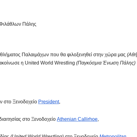
 Φιλάθλων Πάλης
θλήματος Παλαιμάχων που θα φιλοξενηθεί στην χώρα μας
(Αθή
ακοίνωσε η United World Wrestling
(Παγκόσμια Ένωση Πάλης)
υν στο Ξενοδοχείο
President
,
 διαιτησίας στο Ξενοδοχείο
Athenian Callirhoe
,
νδίας
(United World Wrestling)
στο Ξενοδοχείο
Metropolitan
.