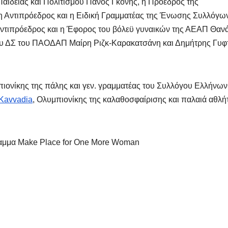
ιδείας και Πολιτισμού Πάνος Γκόνης, η Πρόεδρος της
 Αντιπρόεδρος και η Ειδική Γραμματέας της Ένωσης Συλλόγω
Αντιπρόεδρος και η Έφορος του βόλεϋ γυναικών της ΑΕΑΠ Θαν
υ ΔΣ του ΠΑΟΔΑΠ Μαίρη Ριζκ-Καρακατσάνη και Δημήτρης Γυφ
πιονίκης της πάλης και γεν. γραμματέας του Συλλόγου Ελλήνων
 Kavvadia
, Ολυμπιονίκης της καλαθοσφαίρισης και παλαιά αθλή
ραμμα Make Place for One More Woman