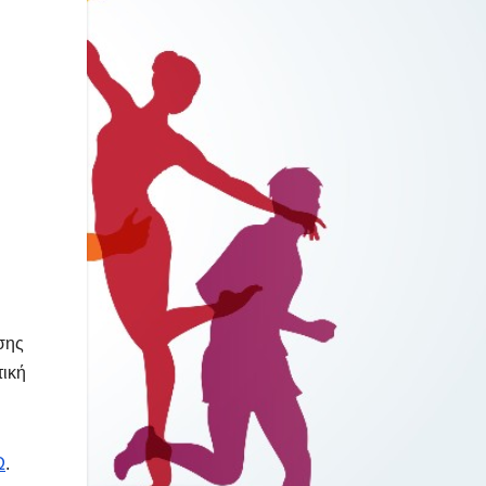
σης
τική
Ω
.