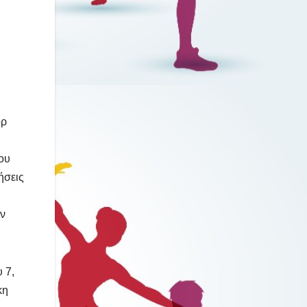
ορ
ου
ήσεις
αν
 7,
κη