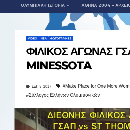
ΟΛΥΜΠΙΑΚΉ ΙΣΤΟΡΊΑ
ΑΘΉΝΑ 2004 – ΑΡΧΕΊ
τ
ε
ί
τ
VIDEO
ΝΈΑ
ΦΩΤΟΓΡΑΦΊΕΣ
ε
ΦΙΛΙΚΟΣ ΑΓΩΝΑΣ Γ
MINESSOTA
#Make Place for One More Wom
ΣΕΠ 8, 2017
#Σύλλογος Ελλήνων Ολυμπιονικών