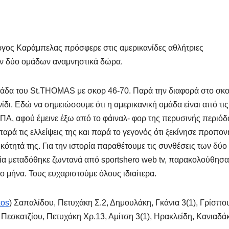
ργος Καράμπελας πρόσφερε στις αμερικανίδες αθλήτριες
ων δύο ομάδων αναμνηστικά δώρα.
μάδα του St.THOMAS με σκορ 46-70. Παρά την διαφορά στο σκ
νίδι. Εδώ να σημειώσουμε ότι η αμερικανική ομάδα είναι από τις
Α, αφού έμεινε έξω από το φάιναλ- φορ της περυσινής περιόδ
παρά τις ελλείψεις της και παρά το γεγονός ότι ξεκίνησε προπον
ικότητά της. Για την ιστορία παραθέτουμε τις συνθέσεις των δύο
ία μεταδόθηκε ζωντανά από sportshero web tv, παρακολούθησ
ο μήνα. Τους ευχαριστούμε όλους ιδιαίτερα.
kos
) Σαπαλίδου, Πετυχάκη Σ.2, Δημουλάκη, Γκάνια 3(1), Γρίσπου
 Πεσκατζίου, Πετυχάκη Χρ.13, Αμίτση 3(1), Ηρακλείδη, Κανιαδά