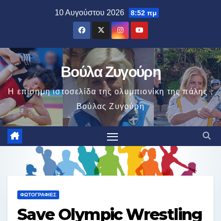
Μετάβαση
10 Αυγούστου 2026
8:52 πμ
στο
περιεχόμενο
Βούλα Ζυγούρη
Η επίσημη ιστοσελίδα της ολυμπιονίκη της πάλης ,
Βούλας Ζυγούρη
ΦΩΤΟΓΡΑΦΊΕΣ
Save Olympic Wrestling