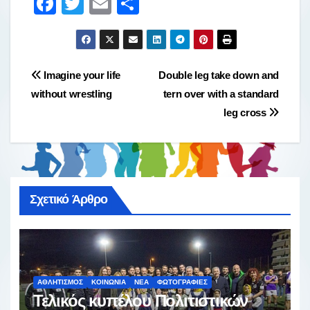
F
T
E
Μ
a
wi
m
οι
c
tt
ail
ρ
e
er
α
Πλοήγηση
Imagine your life
Double leg take down and
b
σ
without wrestling
tern over with a standard
άρθρων
o
τε
leg cross
o
ίτ
k
ε
Σχετικό Άρθρο
ΑΘΛΗΤΙΣΜΌΣ
ΚΟΙΝΩΝΊΑ
ΝΈΑ
ΦΩΤΟΓΡΑΦΊΕΣ
Τελικός κυπέλου Πολιτιστικών