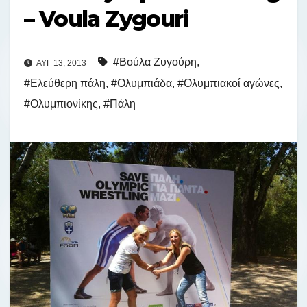
– Voula Zygouri
#Βούλα Ζυγούρη
,
ΑΥΓ 13, 2013
#Ελεύθερη πάλη
,
#Ολυμπιάδα
,
#Ολυμπιακοί αγώνες
,
#Ολυμπιονίκης
,
#Πάλη