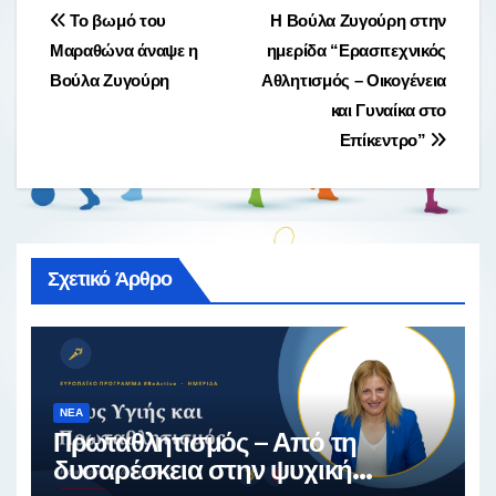
e
er
α
Πλοήγηση
Το βωμό του
Η Βούλα Ζυγούρη στην
b
σ
Μαραθώνα άναψε η
ημερίδα “Ερασιτεχνικός
άρθρων
o
τε
Βούλα Ζυγούρη
Αθλητισμός – Οικογένεια
o
ίτ
και Γυναίκα στο
Επίκεντρο”
k
ε
Σχετικό Άρθρο
ΝΈΑ
Πρωταθλητισμός – Από τη
δυσαρέσκεια στην ψυχική