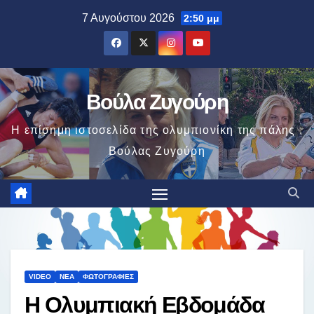
Μετάβαση
7 Αυγούστου 2026
2:50 μμ
στο
περιεχόμενο
Βούλα Ζυγούρη
Η επίσημη ιστοσελίδα της ολυμπιονίκη της πάλης ,
Βούλας Ζυγούρη
VIDEO
ΝΈΑ
ΦΩΤΟΓΡΑΦΊΕΣ
Η Ολυμπιακή Εβδομάδα